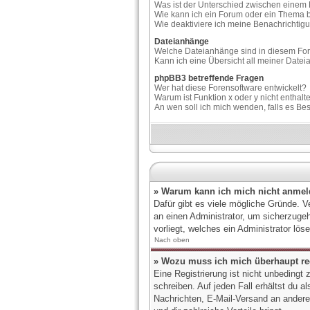
Was ist der Unterschied zwischen eine
Wie kann ich ein Forum oder ein Thema
Wie deaktiviere ich meine Benachrichti
Dateianhänge
Welche Dateianhänge sind in diesem Fo
Kann ich eine Übersicht all meiner Date
phpBB3 betreffende Fragen
Wer hat diese Forensoftware entwickelt?
Warum ist Funktion x oder y nicht enthalt
An wen soll ich mich wenden, falls es Be
» Warum kann ich mich nicht anme
Dafür gibt es viele mögliche Gründe. V
an einen Administrator, um sicherzugeh
vorliegt, welches ein Administrator lö
Nach oben
» Wozu muss ich mich überhaupt reg
Eine Registrierung ist nicht unbedingt
schreiben. Auf jeden Fall erhältst du a
Nachrichten, E-Mail-Versand an andere M