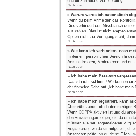
und dir zahlreiche Vorteile bringt.
Nach oben
» Warum werde ich automatisch ab
Wenn du beim Anmelden das Kontrollkä
Dies verhindert den Missbrauch deine
auswählen. Dies ist nicht empfehlensw
Option nicht zur Verfügung steht, dann
Nach oben
» Wie kann ich verhindern, dass mei
In deinem persönlichen Bereich findest
Administratoren, Moderatoren und du s
Nach oben
» Ich habe mein Passwort vergessen
Das ist nicht schlimm! Wir können dir 
der Anmelde-Seite auf „Ich habe mein 
Nach oben
» Ich habe mich registriert, kann m
Überprüfe zuerst, ob du den richtigen
Wenn
COPPA
aktiviert ist und du ange
den Anweisungen folgen, die du erhalten
müssen alle neu angemeldeten Mitgliede
Registrierung wurde dir mitgeteilt, ob 
Ansonsten prüfe, ob du deine E-Mail-Ad