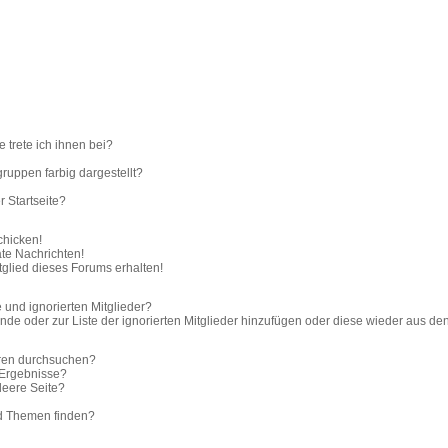
 trete ich ihnen bei?
uppen farbig dargestellt?
 Startseite?
chicken!
te Nachrichten!
glied dieses Forums erhalten!
 und ignorierten Mitglieder?
unde oder zur Liste der ignorierten Mitglieder hinzufügen oder diese wieder aus de
oren durchsuchen?
 Ergebnisse?
eere Seite?
nd Themen finden?