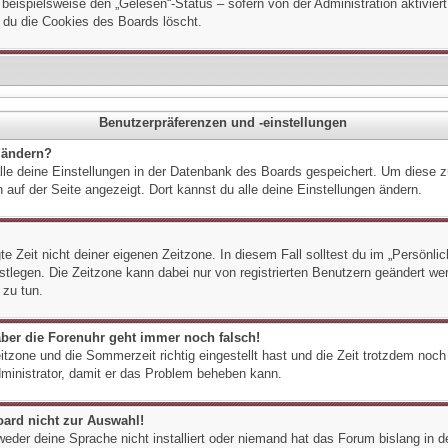
 beispielsweise den „Gelesen“-Status – sofern von der Administration aktivie
 du die Cookies des Boards löscht.
Benutzerpräferenzen und -einstellungen
 ändern?
alle deine Einstellungen in der Datenbank des Boards gespeichert. Um diese 
 auf der Seite angezeigt. Dort kannst du alle deine Einstellungen ändern.
e Zeit nicht deiner eigenen Zeitzone. In diesem Fall solltest du im „Persönli
festlegen. Die Zeitzone kann dabei nur von registrierten Benutzern geändert we
 zu tun.
 aber die Forenuhr geht immer noch falsch!
itzone und die Sommerzeit richtig eingestellt hast und die Zeit trotzdem noch 
dministrator, damit er das Problem beheben kann.
oard nicht zur Auswahl!
weder deine Sprache nicht installiert oder niemand hat das Forum bislang in d