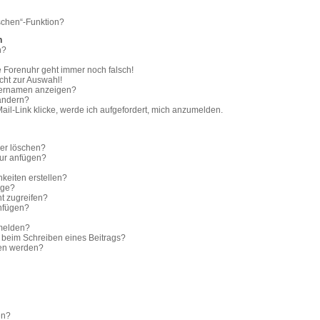
schen“-Funktion?
n
n?
ie Forenuhr geht immer noch falsch!
cht zur Auswahl!
tzernamen anzeigen?
 ändern?
il-Link klicke, werde ich aufgefordert, mich anzumelden.
der löschen?
tur anfügen?
keiten erstellen?
age?
t zugreifen?
nfügen?
 melden?
e beim Schreiben eines Beitrags?
ben werden?
en?