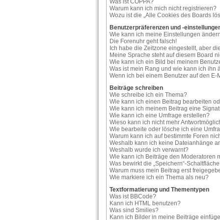
Was ist COPPA?
Warum kann ich mich nicht registrieren?
Wozu ist die „Alle Cookies des Boards lö
Benutzerpräferenzen und -einstellunge
Wie kann ich meine Einstellungen änder
Die Forenuhr geht falsch!
Ich habe die Zeitzone eingestellt, aber d
Meine Sprache steht auf diesem Board ni
Wie kann ich ein Bild bei meinem Benu
Was ist mein Rang und wie kann ich ihn
Wenn ich bei einem Benutzer auf den E-Ma
Beiträge schreiben
Wie schreibe ich ein Thema?
Wie kann ich einen Beitrag bearbeiten o
Wie kann ich meinem Beitrag eine Signa
Wie kann ich eine Umfrage erstellen?
Wieso kann ich nicht mehr Antwortmöglich
Wie bearbeite oder lösche ich eine Umfr
Warum kann ich auf bestimmte Foren nich
Weshalb kann ich keine Dateianhänge a
Weshalb wurde ich verwarnt?
Wie kann ich Beiträge den Moderatoren
Was bewirkt die „Speichern“-Schaltfläch
Warum muss mein Beitrag erst freigege
Wie markiere ich ein Thema als neu?
Textformatierung und Thementypen
Was ist BBCode?
Kann ich HTML benutzen?
Was sind Smilies?
Kann ich Bilder in meine Beiträge einfüg