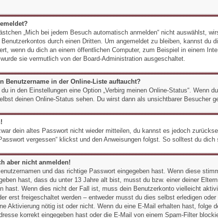
gemeldet?
stchen „Mich bei jedem Besuch automatisch anmelden“ nicht auswählst, wirst
s Benutzerkontos durch einen Dritten. Um angemeldet zu bleiben, kannst du
ert, wenn du dich an einem öffentlichen Computer, zum Beispiel in einem Inte
 wurde sie vermutlich von der Board-Administration ausgeschaltet.
n Benutzername in der Online-Liste auftaucht?
 du in den Einstellungen eine Option „Verbirg meinen Online-Status“. Wenn du
elbst deinen Online-Status sehen. Du wirst dann als unsichtbarer Besucher ge
!
zwar dein altes Passwort nicht wieder mitteilen, du kannst es jedoch zurück
Passwort vergessen“ klickst und den Anweisungen folgst. So solltest du dich
ich aber nicht anmelden!
 Benutzernamen und das richtige Passwort eingegeben hast. Wenn diese stimm
geben hast, dass du unter 13 Jahre alt bist, musst du bzw. einer deiner Elter
 hast. Wenn dies nicht der Fall ist, muss dein Benutzerkonto vielleicht aktiv
r erst freigeschaltet werden – entweder musst du dies selbst erledigen oder e
eine Aktivierung nötig ist oder nicht. Wenn du eine E-Mail erhalten hast, folge
resse korrekt eingegeben hast oder die E-Mail von einem Spam-Filter blockier