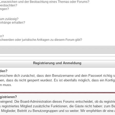
m Lesezeichen und der Beobachtung eines Themas oder Forums?
 beobachten?
gungen?
rum zulässig?
ianhänge erhalten?
en?
schwerden oder juristische Anfragen zu diesem Forum gibt?
Registrierung und Anmeldung
lden?
ersichere dich zunächst, dass dein Benutzername und dein Passwort richtig si
en, dass du nicht gesperrt wurdest. Es ist ebenfalls möglich, dass ein Konfi
sen muss.
istrieren?
 zwingend. Die Board-Administration dieses Forums entscheidet, ob du registri
ls registriertes Mitglied zusätzliche Funktionen, die Gäste nicht haben: zum Bei
itglieder, Beitritt zu Benutzergruppen und so weiter. Wir empfehlen dir eine 