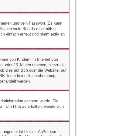
zernamen und dein Passwort. Es kann
löschen viele Boards regelmäßig
dich einfach erneut und nimm aktiv an
häre von Kindern im Internet von
n unter 13 Jahren erheben, hierzu die
b dies auf dich oder die Website, auf
 phpBB-Team keine Rechtsberatung
 behandelt werden.
ministration gesperrt wurde. Die
n. Um Hilfe zu erhalten, wende dich
rum angemeldet bleibst. Außerdem