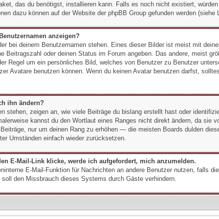
ket, das du benötigst, installieren kann. Falls es noch nicht existiert, würde
onen dazu können auf der Website der phpBB Group gefunden werden (siehe L
m Benutzernamen anzeigen?
der bei deinem Benutzernamen stehen. Eines dieser Bilder ist meist mit dein
e Beitragszahl oder deinen Status im Forum angeben. Das andere, meist größe
 der Regel um ein persönliches Bild, welches von Benutzer zu Benutzer untersc
er Avatare benutzen können. Wenn du keinen Avatar benutzen darfst, solltes
ch ihn ändern?
stehen, zeigen an, wie viele Beiträge du bislang erstellt hast oder identifiz
lerweise kannst du den Wortlaut eines Ranges nicht direkt ändern, da sie vo
n Beiträge, nur um deinen Rang zu erhöhen — die meisten Boards dulden diese
nter Umständen einfach wieder zurücksetzen.
en E-Mail-Link klicke, werde ich aufgefordert, mich anzumelden.
reninterne E-Mail-Funktion für Nachrichten an andere Benutzer nutzen, falls d
 soll den Missbrauch dieses Systems durch Gäste verhindern.