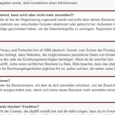
gegeben wurde, dann kontaktiere einen Administrator.
istriert, kann mich aber nicht mehr anmelden?!
, die dir bei der Registrierung zugesandt wurde und prüfe dann deinen Benut
utzerkonto aus verschieden Gründen deaktiviert oder gelöscht hat. Außerdem 
eiträge geschrieben haben, um die Datenbankgröße zu verringern. Registriere 
ivacy and Protection Act of 1998 (deutsch: Gesetz zum Schutz der Privatsp
es festlegt, dass Websites, die möglicherweise persönliche Daten von Kinder
 des oder der Erziehungsberechtigten benötigen. Wenn du dir unsicher bist, o
 zutrifft, ziehe einen rechtlichen Beistand zu Rate. Bitte beachte, dass das
e für Rechtsangelegenheiten jeglicher Art ist; außer solchen, die weiter unten
rieren?
der der Benutzername, mit dem du dich anmelden möchtest, von der Board-Ad
t ausgeschaltet sein, damit sich keine neuen Benutzer mehr anmelden könne
oards löschen“-Funktion?
cht die Cookies, die phpBB erstellt hat und die dafür sorgen, dass du im Fo