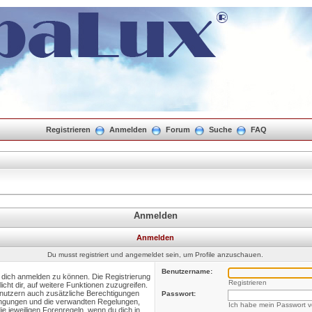
Registrieren
Anmelden
Forum
Suche
FAQ
Anmelden
Anmelden
Du musst registriert und angemeldet sein, um Profile anzuschauen.
Benutzername:
m dich anmelden zu können. Die Registrierung
Registrieren
icht dir, auf weitere Funktionen zuzugreifen.
enutzern auch zusätzliche Berechtigungen
Passwort:
ingungen und die verwandten Regelungen,
Ich habe mein Passwort 
die jeweiligen Forenregeln, wenn du dich in