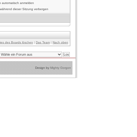
h automatisch anmelden
während dieser Sitzung verbergen
kies des Boards löschen
|
Das Team
|
Nach oben
Design by
Mighty Gorgon