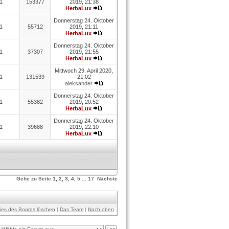
1
153377
2019, 21:38
HerbaLux
Donnerstag 24. Oktober
1
55712
2019, 21:11
HerbaLux
Donnerstag 24. Oktober
1
37307
2019, 21:55
HerbaLux
Mittwoch 29. April 2020,
1
131539
21:02
aleksander
Donnerstag 24. Oktober
1
55382
2019, 20:52
HerbaLux
Donnerstag 24. Oktober
1
39688
2019, 22:10
HerbaLux
Gehe zu Seite
1
,
2
,
3
,
4
,
5
...
17
Nächste
kies des Boards löschen
|
Das Team
|
Nach oben