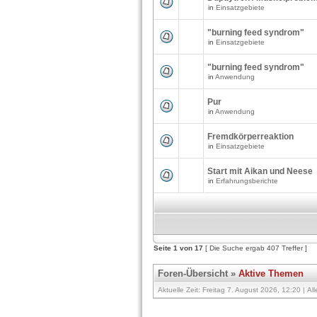
in
Einsatzgebiete
"burning feed syndrom"
in
Einsatzgebiete
"burning feed syndrom"
in
Anwendung
Pur
in
Anwendung
Fremdkörperreaktion
in
Einsatzgebiete
Start mit Aikan und Neese
in
Erfahrungsberichte
Seite
1
von
17
[ Die Suche ergab 407 Treffer ]
Foren-Übersicht
»
Aktive Themen
Aktuelle Zeit: Freitag 7. August 2026, 12:20 | Al