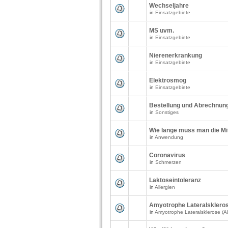
Wechseljahre
in
Einsatzgebiete
MS uvm.
in
Einsatzgebiete
Nierenerkrankung
in
Einsatzgebiete
Elektrosmog
in
Einsatzgebiete
Bestellung und Abrechnung
in
Sonstiges
Wie lange muss man die Mi
in
Anwendung
Coronavirus
in
Schmerzen
Laktoseintoleranz
in
Allergien
Amyotrophe Lateralsklero
in
Amyotrophe Lateralsklerose (A