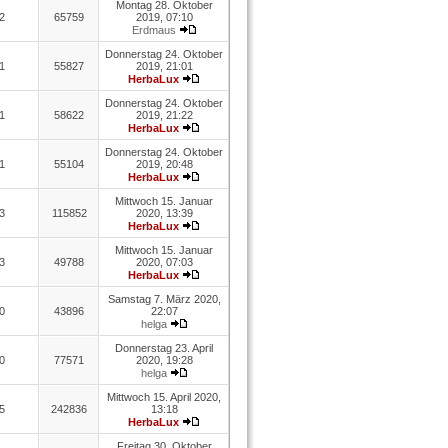
Montag 28. Oktober
2
65759
2019, 07:10
Erdmaus
Donnerstag 24. Oktober
1
55827
2019, 21:01
HerbaLux
Donnerstag 24. Oktober
1
58622
2019, 21:22
HerbaLux
Donnerstag 24. Oktober
1
55104
2019, 20:48
HerbaLux
Mittwoch 15. Januar
3
115852
2020, 13:39
HerbaLux
Mittwoch 15. Januar
3
49788
2020, 07:03
HerbaLux
Samstag 7. März 2020,
0
43896
22:07
helga
Donnerstag 23. April
0
77571
2020, 19:28
helga
Mittwoch 15. April 2020,
5
242836
13:18
HerbaLux
Freitag 30. Oktober