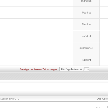
maracox
Martina
Martina
snörkel
sunshine40
Talibont
Beiträge der letzten Zeit anzeigen:
le Zeiten sind UTC
Alle Coo