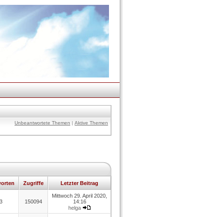
Unbeantwortete Themen
|
Aktive Themen
orten
Zugriffe
Letzter Beitrag
Mittwoch 29. April 2020,
3
150094
14:16
helga