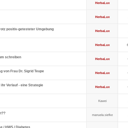
HerbaLux
HerbaLux
rotz positiv-getesteter Umgebung
HerbaLux
HerbaLux
rum schreiben
HerbaLux
ag von Frau Dr. Sigrid Teupe
HerbaLux
ihr Verlauf - eine Strategie
HerbaLux
Kawei
kt??
manuela.siefke
e / HWS / Diabetes