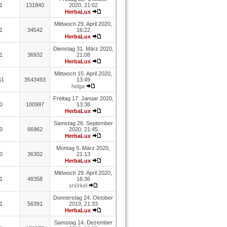
1
131840
2020, 21:02
HerbaLux
Mittwoch 29. April 2020,
1
34542
16:22
HerbaLux
Dienstag 31. März 2020,
1
36932
21:08
HerbaLux
Mittwoch 15. April 2020,
61
3543493
13:49
helga
Freitag 17. Januar 2020,
0
100997
13:38
HerbaLux
Samstag 26. September
0
66962
2020, 21:45
HerbaLux
Montag 9. März 2020,
0
36302
21:13
HerbaLux
Mittwoch 29. April 2020,
1
48358
16:36
snörkel
Donnerstag 24. Oktober
1
56391
2019, 21:33
HerbaLux
Samstag 14. Dezember