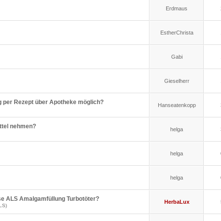
Erdmaus
EstherChrista
Gabi
Gieselherr
 per Rezept über Apotheke möglich?
Hanseatenkopp
ttel nehmen?
helga
helga
helga
se ALS Amalgamfüllung Turbotöter?
HerbaLux
LS)