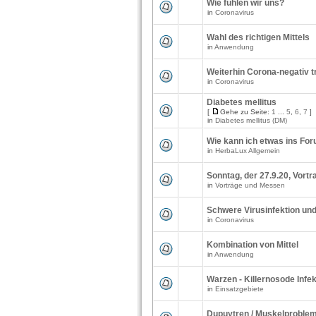
Wie fühlen wir uns?
in
Coronavirus
Wahl des richtigen Mittels
in
Anwendung
Weiterhin Corona-negativ t
in
Coronavirus
Diabetes mellitus
[
Gehe zu Seite:
1
...
5
,
6
,
7
]
in
Diabetes mellitus (DM)
Wie kann ich etwas ins Fo
in
HerbaLux Allgemein
Sonntag, der 27.9.20, Vortr
in
Vorträge und Messen
Schwere Virusinfektion und 
in
Coronavirus
Kombination von Mittel
in
Anwendung
Warzen - Killernosode Infe
in
Einsatzgebiete
Dupuytren / Muskelproblem