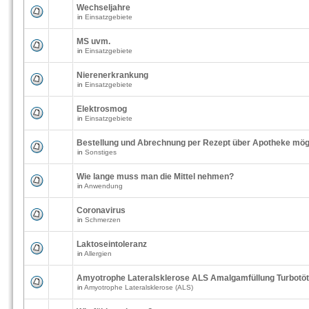
Wechseljahre
in
Einsatzgebiete
MS uvm.
in
Einsatzgebiete
Nierenerkrankung
in
Einsatzgebiete
Elektrosmog
in
Einsatzgebiete
Bestellung und Abrechnung per Rezept über Apotheke mög
in
Sonstiges
Wie lange muss man die Mittel nehmen?
in
Anwendung
Coronavirus
in
Schmerzen
Laktoseintoleranz
in
Allergien
Amyotrophe Lateralsklerose ALS Amalgamfüllung Turbotö
in
Amyotrophe Lateralsklerose (ALS)