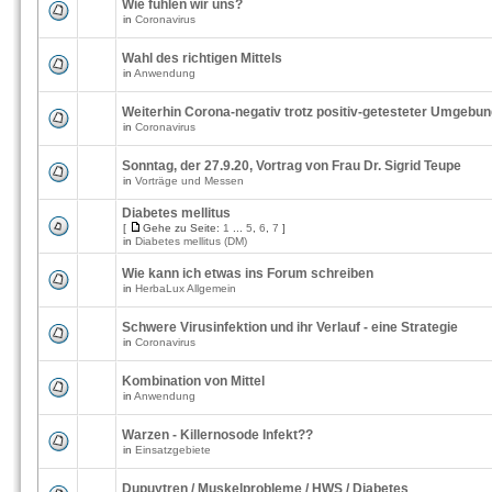
Wie fühlen wir uns?
in
Coronavirus
Wahl des richtigen Mittels
in
Anwendung
Weiterhin Corona-negativ trotz positiv-getesteter Umgebu
in
Coronavirus
Sonntag, der 27.9.20, Vortrag von Frau Dr. Sigrid Teupe
in
Vorträge und Messen
Diabetes mellitus
[
Gehe zu Seite:
1
...
5
,
6
,
7
]
in
Diabetes mellitus (DM)
Wie kann ich etwas ins Forum schreiben
in
HerbaLux Allgemein
Schwere Virusinfektion und ihr Verlauf - eine Strategie
in
Coronavirus
Kombination von Mittel
in
Anwendung
Warzen - Killernosode Infekt??
in
Einsatzgebiete
Dupuytren / Muskelprobleme / HWS / Diabetes