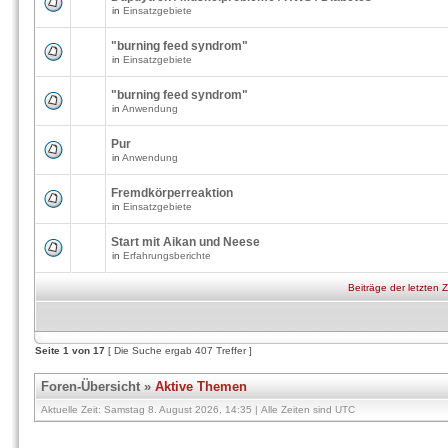
in
Einsatzgebiete
"burning feed syndrom"
in
Einsatzgebiete
"burning feed syndrom"
in
Anwendung
Pur
in
Anwendung
Fremdkörperreaktion
in
Einsatzgebiete
Start mit Aikan und Neese
in
Erfahrungsberichte
Beiträge der letzten 
Seite
1
von
17
[ Die Suche ergab 407 Treffer ]
Foren-Übersicht
»
Aktive Themen
Aktuelle Zeit: Samstag 8. August 2026, 14:35 | Alle Zeiten sind UTC