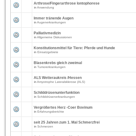
Arthrose/Fingerarthrose Iontophorese
in
Anwendung
Immer tränende Augen
in
Augenerkrankungen
Palliativmedizin
in
Allgemeine Diskussionen
Konstitutionsmittel für Tiere: Pferde und Hunde
in
Einsatzgebiete
Blasenkrebs gleich zweimal
in
Tumorerkrankungen
ALS Wetteraukreis /Hessen
in
Amyotrophe Lateralsklerose (ALS)
Schilddrüsenunterfunktion
in
Schilddrüsenerkrankungen
Vergrößertes Herz -Coer Bovinum
in
Erfahrungsberichte
seit 25 Jahren zum 1. Mal Schmerzfrei
in
Schmerzen