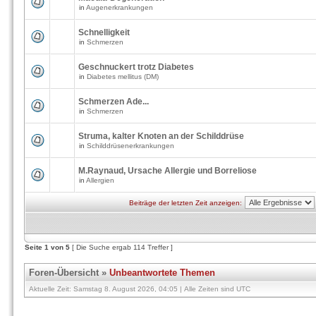
in
Augenerkrankungen
Schnelligkeit
in
Schmerzen
Geschnuckert trotz Diabetes
in
Diabetes mellitus (DM)
Schmerzen Ade...
in
Schmerzen
Struma, kalter Knoten an der Schilddrüse
in
Schilddrüsenerkrankungen
M.Raynaud, Ursache Allergie und Borreliose
in
Allergien
Beiträge der letzten Zeit anzeigen:
Seite
1
von
5
[ Die Suche ergab 114 Treffer ]
Foren-Übersicht
»
Unbeantwortete Themen
Aktuelle Zeit: Samstag 8. August 2026, 04:05 | Alle Zeiten sind UTC