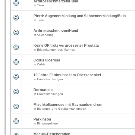
Arthroseschmerzen/Hund
in
Tiere
Pferd: Augenentzündung und Sehnenentzündung/Bein
in
Tiere
Arthroseschmerzen/Hund
in
Anwendung
Keine OP trotz vergrösserter Prostata
in
Erkrankungen des Mannes
Colitis ulcerosa
in
Colitis
10 Jahre Fettknubbel am Oberschenkel
in
Hauterkrankungen
Dermatose
in
Hauterkrankungen
Mischkollagenose mit Raynaudsyndrom
in
Blutdruck- und Gefäßerkrankungen
Parkinson
in
Einsatzgebiete
Macula-Degeneration