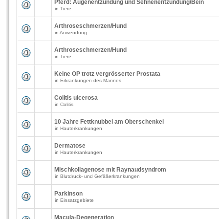
Pferd: Augenentzündung und Sehnenentzündung/Bein
in
Tiere
Arthroseschmerzen/Hund
in
Anwendung
Arthroseschmerzen/Hund
in
Tiere
Keine OP trotz vergrösserter Prostata
in
Erkrankungen des Mannes
Colitis ulcerosa
in
Colitis
10 Jahre Fettknubbel am Oberschenkel
in
Hauterkrankungen
Dermatose
in
Hauterkrankungen
Mischkollagenose mit Raynaudsyndrom
in
Blutdruck- und Gefäßerkrankungen
Parkinson
in
Einsatzgebiete
Macula-Degeneration