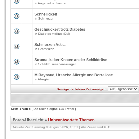
in
Augenerkrankungen
Schnelligkeit
in
Schmerzen
Geschnuckert trotz Diabetes
in
Diabetes mellitus (DM)
Schmerzen Ade...
in
Schmerzen
Struma, kalter Knoten an der Schilddrüse
in
Schilddrüsenerkrankungen
M.Raynaud, Ursache Allergie und Borreliose
in
Allergien
Beiträge der letzten Zeit anzeigen:
Seite
1
von
5
[ Die Suche ergab 114 Treffer ]
Foren-Übersicht
»
Unbeantwortete Themen
Aktuelle Zeit: Samstag 8. August 2026, 15:51 | Alle Zeiten sind UTC