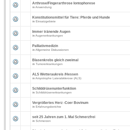
Arthrose/Fingerarthrose Iontophorese
in
Anwendung
Konstitutionsmittel für Tiere: Pferde und Hunde
in
Einsatzgebiete
Immer tränende Augen
in
Augenerkrankungen
Palliativmedizin
in
Allgemeine Diskussionen
Blasenkrebs gleich zweimal
in
Tumorerkrankungen
ALS Wetteraukreis /Hessen
in
Amyotrophe Lateralsklerose (ALS)
Schilddrüsenunterfunktion
in
Schilddrüsenerkrankungen
Vergrößertes Herz -Coer Bovinum
in
Erfahrungsberichte
seit 25 Jahren zum 1. Mal Schmerzfrei
in
Schmerzen