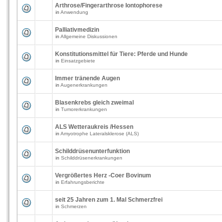
Arthrose/Fingerarthrose Iontophorese
in
Anwendung
Palliativmedizin
in
Allgemeine Diskussionen
Konstitutionsmittel für Tiere: Pferde und Hunde
in
Einsatzgebiete
Immer tränende Augen
in
Augenerkrankungen
Blasenkrebs gleich zweimal
in
Tumorerkrankungen
ALS Wetteraukreis /Hessen
in
Amyotrophe Lateralsklerose (ALS)
Schilddrüsenunterfunktion
in
Schilddrüsenerkrankungen
Vergrößertes Herz -Coer Bovinum
in
Erfahrungsberichte
seit 25 Jahren zum 1. Mal Schmerzfrei
in
Schmerzen