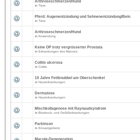
Arthroseschmerzen/Hund
in
Tiere
Pferd: Augenentzündung und Sehnenentzündung/Bein
in
Tiere
Arthroseschmerzen/Hund
in
Anwendung
Keine OP trotz vergrösserter Prostata
in
Erkrankungen des Mannes
Colitis ulcerosa
in
Colitis
10 Jahre Fettknubbel am Oberschenkel
in
Hauterkrankungen
Dermatose
in
Hauterkrankungen
Mischkollagenose mit Raynaudsyndrom
in
Blutdruck- und Gefäßerkrankungen
Parkinson
in
Einsatzgebiete
Macula-Degeneration