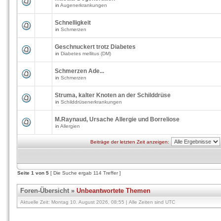
in
Augenerkrankungen
Schnelligkeit
in
Schmerzen
Geschnuckert trotz Diabetes
in
Diabetes mellitus (DM)
Schmerzen Ade...
in
Schmerzen
Struma, kalter Knoten an der Schilddrüse
in
Schilddrüsenerkrankungen
M.Raynaud, Ursache Allergie und Borreliose
in
Allergien
Beiträge der letzten Zeit anzeigen:
Seite
1
von
5
[ Die Suche ergab 114 Treffer ]
Foren-Übersicht
»
Unbeantwortete Themen
Aktuelle Zeit: Montag 10. August 2026, 08:55 | Alle Zeiten sind UTC