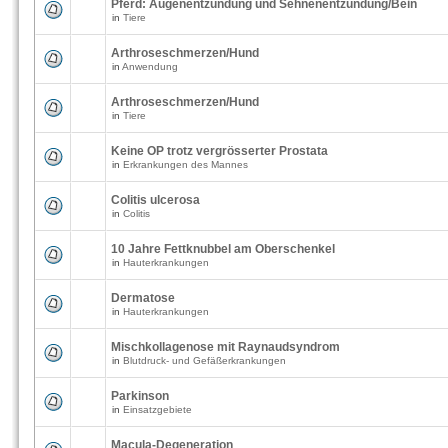
Pferd: Augenentzündung und Sehnenentzündung/Bein
in
Tiere
Arthroseschmerzen/Hund
in
Anwendung
Arthroseschmerzen/Hund
in
Tiere
Keine OP trotz vergrösserter Prostata
in
Erkrankungen des Mannes
Colitis ulcerosa
in
Colitis
10 Jahre Fettknubbel am Oberschenkel
in
Hauterkrankungen
Dermatose
in
Hauterkrankungen
Mischkollagenose mit Raynaudsyndrom
in
Blutdruck- und Gefäßerkrankungen
Parkinson
in
Einsatzgebiete
Macula-Degeneration