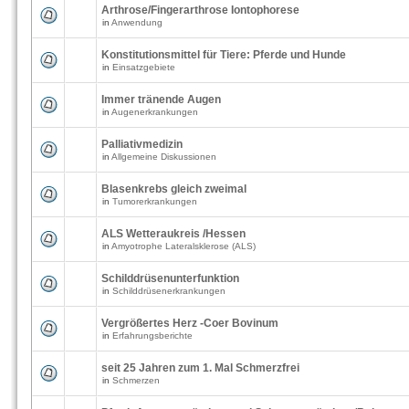
Arthrose/Fingerarthrose Iontophorese
in
Anwendung
Konstitutionsmittel für Tiere: Pferde und Hunde
in
Einsatzgebiete
Immer tränende Augen
in
Augenerkrankungen
Palliativmedizin
in
Allgemeine Diskussionen
Blasenkrebs gleich zweimal
in
Tumorerkrankungen
ALS Wetteraukreis /Hessen
in
Amyotrophe Lateralsklerose (ALS)
Schilddrüsenunterfunktion
in
Schilddrüsenerkrankungen
Vergrößertes Herz -Coer Bovinum
in
Erfahrungsberichte
seit 25 Jahren zum 1. Mal Schmerzfrei
in
Schmerzen