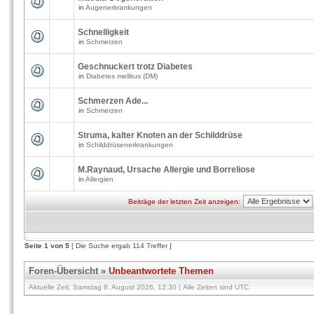
in
Augenerkrankungen
Schnelligkeit
in
Schmerzen
Geschnuckert trotz Diabetes
in
Diabetes mellitus (DM)
Schmerzen Ade...
in
Schmerzen
Struma, kalter Knoten an der Schilddrüse
in
Schilddrüsenerkrankungen
M.Raynaud, Ursache Allergie und Borreliose
in
Allergien
Beiträge der letzten Zeit anzeigen:
Seite
1
von
5
[ Die Suche ergab 114 Treffer ]
Foren-Übersicht
»
Unbeantwortete Themen
Aktuelle Zeit: Samstag 8. August 2026, 12:30 | Alle Zeiten sind UTC