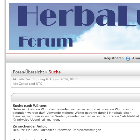
Registrieren
Anm
Foren-Übersicht
»
Suche
Aktuelle Zeit: Sonntag 9. August 2026, 08:50
Alle Zeiten sind UTC
Suche nach Wörtern:
Setze ein
+
vor ein Wort, das gefunden werden muss und ein
-
vor ein Wort, das nicht
gefunden werden darf. Verwende mehrere Wörter getrennt durch
|
innerhalb einer
Klammer, wenn nur eines der Wörter gefunden werden muss. Benutze ein * als Platzhalt
für teilweise Übereinstimmungen.
Zu suchender Autor:
Benutze ein * als Platzhalter für teilweise Übereinstimmungen.