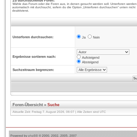
Zu durchsuchende Foren:
Wähle das Forum oder die Foren aus, in denen gesucht werden soll. Unterforen werden
automatisch mit durchsucht, sofern du die Option „Unterforen durchsuchen“ unten nicht
deaktivierst.
Unterforen durchsuchen:
Ja
Nein
Ergebnisse sortieren nach:
Aufsteigend
Absteigend
Suchzeitraum begrenzen:
Foren-Übersicht
»
Suche
Aktuelle Zeit: Freitag 7. August 2026, 06:07 | Alle Zeiten sind UTC
Powered by
phpBB
© 2000, 2002, 2005, 2007