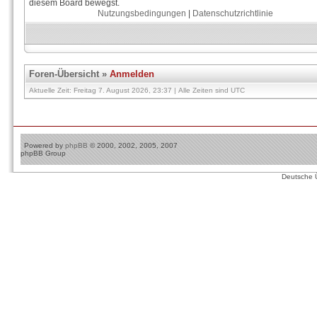
diesem Board bewegst.
Nutzungsbedingungen
|
Datenschutzrichtlinie
Foren-Übersicht
»
Anmelden
Aktuelle Zeit: Freitag 7. August 2026, 23:37 | Alle Zeiten sind UTC
Powered by
phpBB
© 2000, 2002, 2005, 2007
phpBB Group
Deutsche 