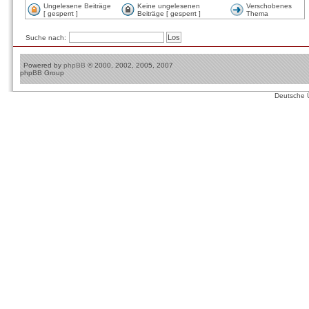
Ungelesene Beiträge
Keine ungelesenen
Verschobenes
[ gesperrt ]
Beiträge [ gesperrt ]
Thema
Suche nach:
Powered by
phpBB
© 2000, 2002, 2005, 2007
phpBB Group
Deutsche 