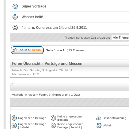
Super Vorträge
Wasser heilt!
4.Intern. Kongress am 24. und 25.9.2011
Themen der letzten Zeit anzeigen:
Seite
1
von
1
[ 15 Themen ]
Foren-Übersicht
»
Vorträge und Messen
Aktuelle Zeit: Sonntag 9. August 2026, 14:54
Alle Zeiten sind UTC
Mitglieder in diesem Forum: 0 Mitglieder und 1 Gast
Keine ungelesenen
Ungelesene Beiträge
Bekanntmachung
Beiträge
Ungelesene Beiträge
Keine ungelesenen
Wichtig
[ beliebt ]
Beiträge [ beliebt ]