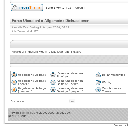
Seite
1
von
1
[ 11 Themen ]
Foren-Übersicht
»
Allgemeine Diskussionen
Aktuelle Zeit: Freitag 7. August 2026, 04:29
Alle Zeiten sind UTC
Mitglieder in diesem Forum: 0 Mitglieder und 2 Gäste
Keine ungelesenen
Ungelesene Beiträge
Bekanntmachung
Beiträge
Ungelesene Beiträge
Keine ungelesenen
Wichtig
[ beliebt ]
Beiträge [ beliebt ]
Ungelesene Beiträge
Keine ungelesenen
Verschobenes
[ gesperrt ]
Beiträge [ gesperrt ]
Thema
Suche nach:
Powered by
phpBB
© 2000, 2002, 2005, 2007
phpBB Group
Deutsche 