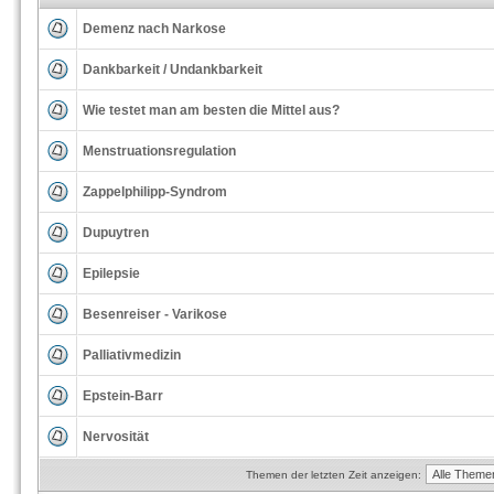
Demenz nach Narkose
Dankbarkeit / Undankbarkeit
Wie testet man am besten die Mittel aus?
Menstruationsregulation
Zappelphilipp-Syndrom
Dupuytren
Epilepsie
Besenreiser - Varikose
Palliativmedizin
Epstein-Barr
Nervosität
Themen der letzten Zeit anzeigen: