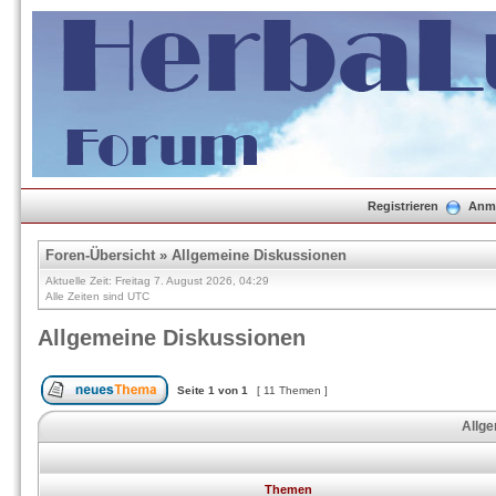
Registrieren
Anm
Foren-Übersicht
»
Allgemeine Diskussionen
Aktuelle Zeit: Freitag 7. August 2026, 04:29
Alle Zeiten sind UTC
Allgemeine Diskussionen
Seite
1
von
1
[ 11 Themen ]
Allg
Themen