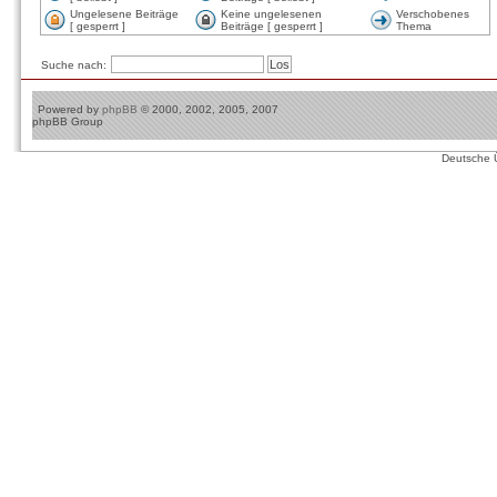
Ungelesene Beiträge
Keine ungelesenen
Verschobenes
[ gesperrt ]
Beiträge [ gesperrt ]
Thema
Suche nach:
Powered by
phpBB
© 2000, 2002, 2005, 2007
phpBB Group
Deutsche 