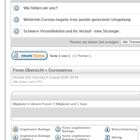
Wie fühlen wir uns?
Weiterhin Corona-negativ trotz positiv-getesteter Umgebung
Schwere Virusinfektion und ihr Verlauf - eine Strategie
Themen der letzten Zeit anzeigen:
Seite
1
von
1
[ 3 Themen ]
Foren-Übersicht
»
Coronavirus
Aktuelle Zeit: Sonntag 9. August 2026, 00:59
Alle Zeiten sind UTC
Mitglieder in diesem Forum: 0 Mitglieder und 1 Gast
Keine ungelesenen
Ungelesene Beiträge
Bekanntmachung
Beiträge
Ungelesene Beiträge
Keine ungelesenen
Wichtig
[ beliebt ]
Beiträge [ beliebt ]