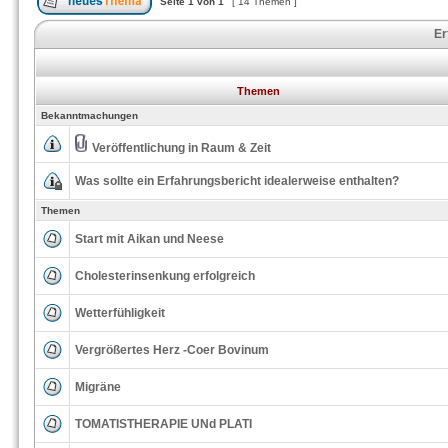
Seite
1
von
1
[ 14 Themen ]
Er
Themen
Bekanntmachungen
Veröffentlichung in Raum & Zeit
Was sollte ein Erfahrungsbericht idealerweise enthalten?
Themen
Start mit Aikan und Neese
Cholesterinsenkung erfolgreich
Wetterfühligkeit
Vergrößertes Herz -Coer Bovinum
Migräne
TOMATISTHERAPIE UNd PLATI