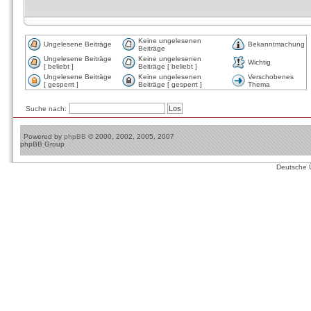
Keine ungelesenen
Ungelesene Beiträge
Bekanntmachung
Beiträge
Ungelesene Beiträge
Keine ungelesenen
Wichtig
[ beliebt ]
Beiträge [ beliebt ]
Ungelesene Beiträge
Keine ungelesenen
Verschobenes
[ gesperrt ]
Beiträge [ gesperrt ]
Thema
Suche nach:
Powered by
phpBB
© 2000, 2002, 2005, 2007
phpBB Group
Deutsche 