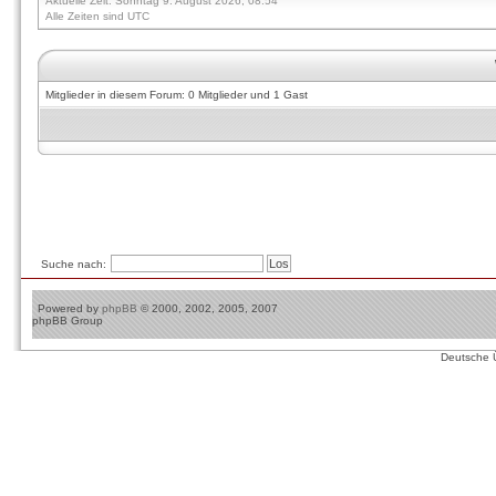
Aktuelle Zeit: Sonntag 9. August 2026, 08:54
Alle Zeiten sind UTC
Mitglieder in diesem Forum: 0 Mitglieder und 1 Gast
Suche nach:
Powered by
phpBB
© 2000, 2002, 2005, 2007
phpBB Group
Deutsche 