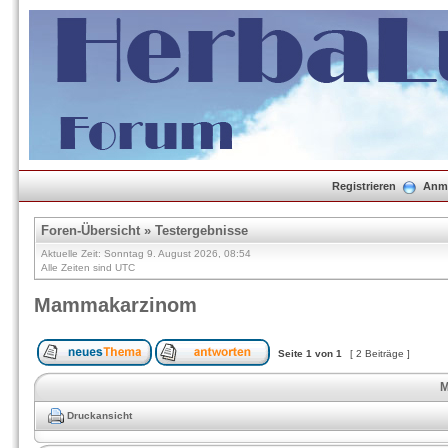
Registrieren
Anm
Foren-Übersicht
»
Testergebnisse
Aktuelle Zeit: Sonntag 9. August 2026, 08:54
Alle Zeiten sind UTC
Mammakarzinom
Seite
1
von
1
[ 2 Beiträge ]
M
Druckansicht