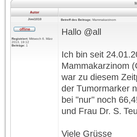
M
Autor
Jimi1010
Betreff des Beitrags:
Mammakarzinom
Hallo @all
Registriert:
Mittwoch 6. März
2013, 19:12
Beiträge:
1
Ich bin seit 24.01
Mammakarzinom (
war zu diesem Zeit
der Tumormarker n
bei "nur" noch 66,4
und Frau Dr. S. Teu
Viele Grüsse