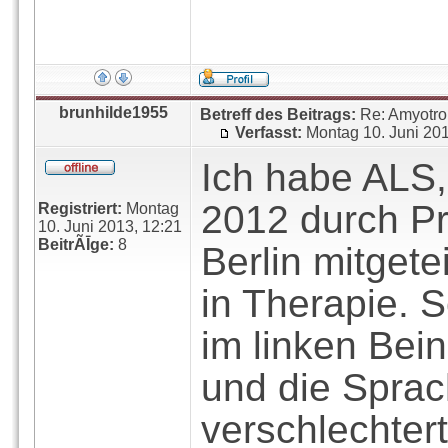
brunhilde1955
Betreff des Beitrags:
Re: Amyotro
Verfasst:
Montag 10. Juni 20
Ich habe ALS,
2012 durch Pr
Registriert:
Montag
10. Juni 2013, 12:21
BeitrÃĪge:
8
Berlin mitgete
in Therapie. 
im linken Bei
und die Sprac
verschlechtert