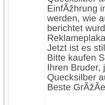
EinfÃžhrung i
werden, wie a
berichtet wur
Reklameplakat
Jetzt ist es s
Bitte kaufen S
Ihren Bruder, 
Quecksilber 
Beste GrÃžÃ