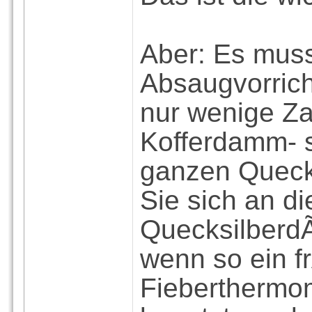
Aber: Es muss
Absaugvorrich
nur wenige Za
Kofferdamm- s
ganzen Quecks
Sie sich an d
QuecksilberdÃ
wenn so ein f
Fieberthermo