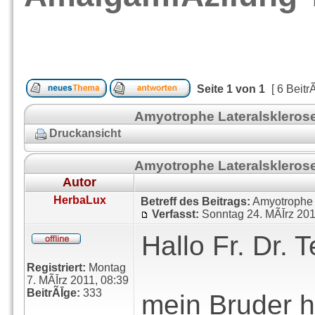
Seite
1
von
1
[ 6 Beitr
Amyotrophe Lateralskleros
Druckansicht
Amyotrophe Lateralskleros
Autor
HerbaLux
Betreff des Beitrags:
Amyotrophe 
Verfasst:
Sonntag 24. MÃĪrz 201
Hallo Fr. Dr. 
Registriert:
Montag
7. MÃĪrz 2011, 08:39
BeitrÃĪge:
333
mein Bruder h