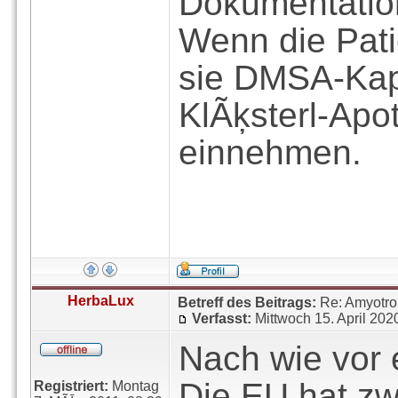
Dokumentation
Wenn die Patie
sie DMSA-Kap
KlÃķsterl-Ap
einnehmen.
HerbaLux
Betreff des Beitrags:
Re: Amyotro
Verfasst:
Mittwoch 15. April 202
Nach wie vor 
Die EU hat z
Registriert:
Montag