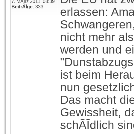
7. MÃĪrz 2011, 08:39
BeitrÃĪge:
333
erlassen: Ama
Schwangeren,
nicht mehr al
werden und e
"Dunstabzugs
ist beim Hera
nun gesetzlic
Das macht di
Gewissheit, 
schÃĪdlich sin