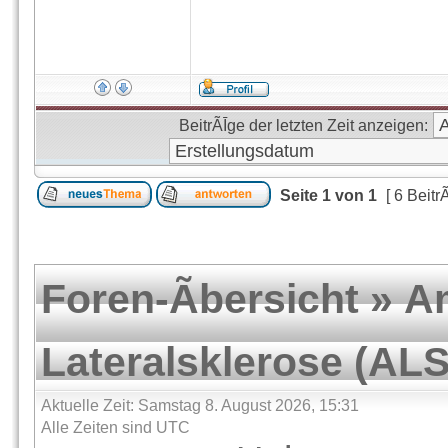
BeitrÃĪge der letzten Zeit anzeigen:
Seite
1
von
1
[ 6 Beitr
Foren-Ãbersicht
»
A
Lateralsklerose (ALS
Aktuelle Zeit: Samstag 8. August 2026, 15:31
Alle Zeiten sind UTC