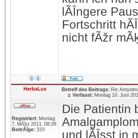
lÃĪngere Paus
Fortschritt hÃ
nicht fÃžr mÃķ
HerbaLux
Betreff des Beitrags:
Re: Amyotro
Verfasst:
Montag 10. Juni 20
Die Patientin 
Amalgamplomb
Registriert:
Montag
7. MÃĪrz 2011, 08:39
BeitrÃĪge:
333
und lÃĪsst in 