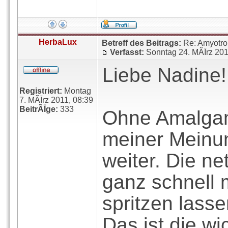
HerbaLux
Betreff des Beitrags:
Re: Amyotro
Verfasst:
Sonntag 24. MÃĪrz 201
Liebe Nadine!
Registriert:
Montag
7. MÃĪrz 2011, 08:39
BeitrÃĪge:
333
Ohne Amalgam
meiner Meinun
weiter. Die ne
ganz schnell
spritzen lasse
Das ist die wi