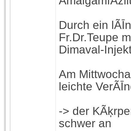
AmalgamfÃžll
Durch ein lÃĪ
Fr.Dr.Teupe m
Dimaval-Injek
Am Mittwocha
leichte VerÃĪ
-> der KÃķrper
schwer an