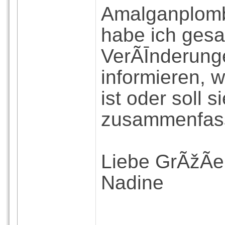
Amalganplomb
habe ich gesag
VerÃĪnderungen
informieren, 
ist oder soll 
zusammenfas
Liebe GrÃžÃe
Nadine