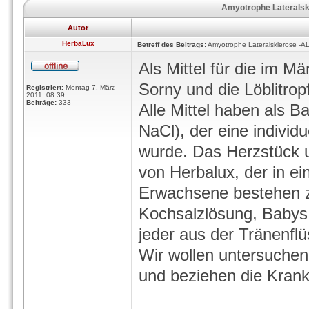
Amyotrophe Lateralskl
Autor
HerbaLux
Betreff des Beitrags:
Amyotrophe Lateralsklerose -ALS
Als Mittel für die im M
Sorny und die Löblitrop
Registriert:
Montag 7. März
2011, 08:39
Beiträge:
333
Alle Mittel haben als B
NaCl), der eine individ
wurde. Das Herzstück u
von Herbalux, der in ein
Erwachsene bestehen zu
Kochsalzlösung, Babys
jeder aus der Tränenflüs
Wir wollen untersuchen
und beziehen die Krank