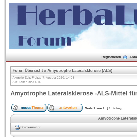
Registrieren
Anm
Foren-Übersicht
»
Amyotrophe Lateralsklerose (ALS)
Aktuelle Zeit: Freitag 7. August 2026, 14:08
Alle Zeiten sind UTC
Amyotrophe Lateralsklerose -ALS-Mittel fü
Seite
1
von
1
[ 1 Beitrag ]
Amyotrophe Lateralskl
Druckansicht