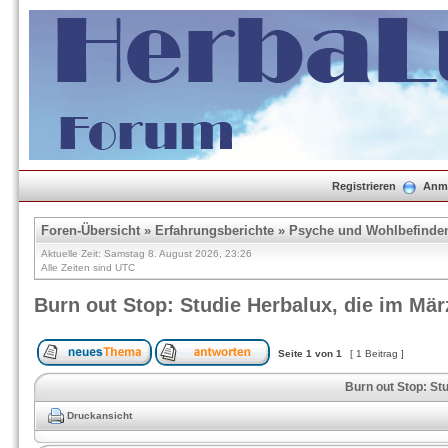
Registrieren
Anm
Foren-Übersicht
»
Erfahrungsberichte
»
Psyche und Wohlbefinde
Aktuelle Zeit: Samstag 8. August 2026, 23:26
Alle Zeiten sind UTC
Burn out Stop: Studie Herbalux, die im März
Seite
1
von
1
[ 1 Beitrag ]
Burn out Stop: Stu
Druckansicht