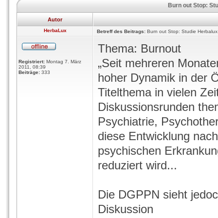
Burn out Stop: Stu
Autor
HerbaLux
Betreff des Beitrags:
Burn out Stop: Studie Herbalux,
Thema: Burnout
„Seit mehreren Monaten
Registriert:
Montag 7. März
2011, 08:39
Beiträge:
333
hoher Dynamik in der Öf
Titelthema in vielen Zei
Diskussionsrunden them
Psychiatrie, Psychoth
diese Entwicklung nach
psychischen Erkrankung
reduziert wird...
Die DGPPN sieht jedoch 
Diskussion