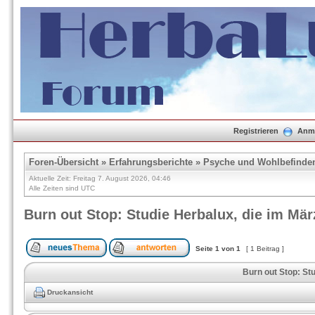
Registrieren
Anm
Foren-Übersicht
»
Erfahrungsberichte
»
Psyche und Wohlbefinde
Aktuelle Zeit: Freitag 7. August 2026, 04:46
Alle Zeiten sind UTC
Burn out Stop: Studie Herbalux, die im März
Seite
1
von
1
[ 1 Beitrag ]
Burn out Stop: Stu
Druckansicht