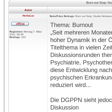
Burn out Stop: Stu
Autor
HerbaLux
Betreff des Beitrags:
Burn out Stop: Studie Herbalux,
Thema: Burnout
„Seit mehreren Monaten
Registriert:
Montag 7. März
2011, 08:39
Beiträge:
333
hoher Dynamik in der Öf
Titelthema in vielen Zei
Diskussionsrunden them
Psychiatrie, Psychoth
diese Entwicklung nach
psychischen Erkrankung
reduziert wird...
Die DGPPN sieht jedoch 
Diskussion