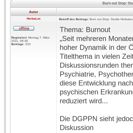
Burn out Stop: Stu
Autor
HerbaLux
Betreff des Beitrags:
Burn out Stop: Studie Herbalux,
Thema: Burnout
„Seit mehreren Monaten
Registriert:
Montag 7. März
2011, 08:39
Beiträge:
333
hoher Dynamik in der Öf
Titelthema in vielen Zei
Diskussionsrunden them
Psychiatrie, Psychoth
diese Entwicklung nach
psychischen Erkrankung
reduziert wird...
Die DGPPN sieht jedoch 
Diskussion