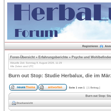
Registrieren
Anm
Foren-Übersicht
»
Erfahrungsberichte
»
Psyche und Wohlbefinde
Aktuelle Zeit: Sonntag 9. August 2026, 11:29
Alle Zeiten sind UTC
Burn out Stop: Studie Herbalux, die im März
Seite
1
von
1
[ 1 Beitrag ]
Burn out Stop: Stu
Druckansicht