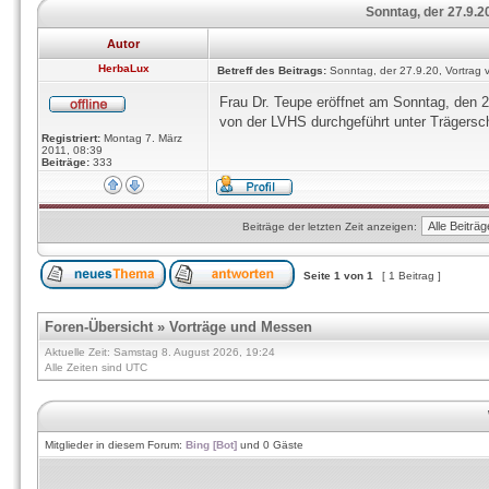
Sonntag, der 27.9.20
Autor
HerbaLux
Betreff des Beitrags:
Sonntag, der 27.9.20, Vortrag v
Frau Dr. Teupe eröffnet am Sonntag, den 2
von der LVHS durchgeführt unter Trägersc
Registriert:
Montag 7. März
2011, 08:39
Beiträge:
333
Beiträge der letzten Zeit anzeigen:
Seite
1
von
1
[ 1 Beitrag ]
Foren-Übersicht
»
Vorträge und Messen
Aktuelle Zeit: Samstag 8. August 2026, 19:24
Alle Zeiten sind UTC
Mitglieder in diesem Forum:
Bing [Bot]
und 0 Gäste